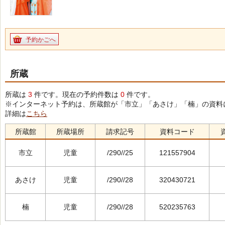
予約かごへ
所蔵
所蔵は
3
件です。現在の予約件数は
0
件です。
※インターネット予約は、所蔵館が「市立」「あさけ」「楠」の資料
詳細は
こちら
所蔵館
所蔵場所
請求記号
資料コード
市立
児童
/290//25
121557904
あさけ
児童
/290//28
320430721
楠
児童
/290//28
520235763