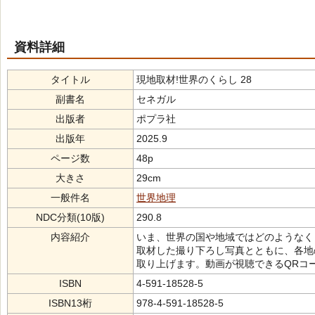
資料詳細
タイトル
現地取材!世界のくらし 28
副書名
セネガル
出版者
ポプラ社
出版年
2025.9
ページ数
48p
大きさ
29cm
一般件名
世界地理
NDC分類(10版)
290.8
内容紹介
いま、世界の国や地域ではどのようなく
取材した撮り下ろし写真とともに、各地
取り上げます。動画が視聴できるQRコ
ISBN
4-591-18528-5
ISBN13桁
978-4-591-18528-5