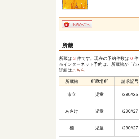
予約かごへ
所蔵
所蔵は
3
件です。現在の予約件数は
0
件
※インターネット予約は、所蔵館が「市
詳細は
こちら
所蔵館
所蔵場所
請求記号
市立
児童
/290//25
あさけ
児童
/290//27
楠
児童
/290//27