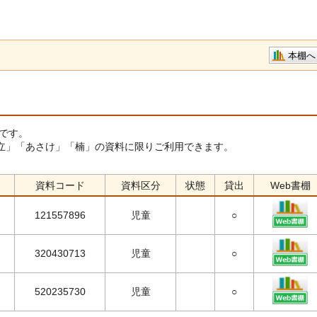
本棚へ
です。
立」「あさけ」「楠」の資料に限りご利用できます。
資料コード
資料区分
状態
貸出
Web書棚
121557896
児童
○
320430713
児童
○
520235730
児童
○