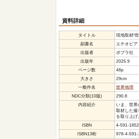
資料詳細
タイトル
現地取材!世
副書名
エチオピア
出版者
ポプラ社
出版年
2025.9
ページ数
48p
大きさ
29cm
一般件名
世界地理
NDC分類(10版)
290.8
内容紹介
いま、世界
取材した撮
を取り上げ
ISBN
4-591-1852
ISBN13桁
978-4-591-