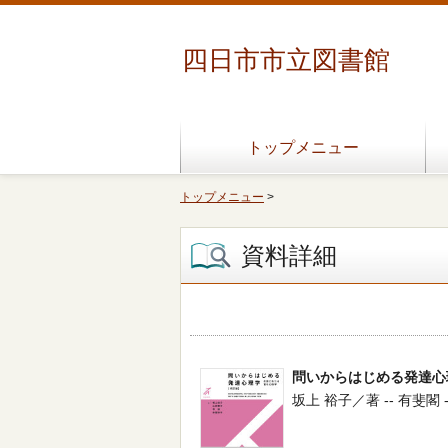
四日市市立図書館
トップメニュー
トップメニュー
>
資料詳細
問いからはじめる発達心
坂上 裕子／著 -- 有斐閣 -- 2