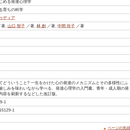
じめる発達心理学
る育ちの科学
ゥディア
著,
山口 智子
／著,
林 創
／著,
中間 玲子
／著
てどういうこと? 一生をかけた心の発達のメカニズムとその多様性にふ
愉しみを味わいながら学べる、発達心理学の入門書。青年・成人期の発
内容を刷新するなどした改訂版。
9-1
15129-1
ページの先