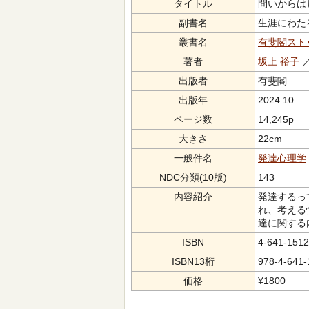
タイトル
問いからは
副書名
生涯にわた
叢書名
有斐閣スト
著者
坂上 裕子
／
出版者
有斐閣
出版年
2024.10
ページ数
14,245p
大きさ
22cm
一般件名
発達心理学
NDC分類(10版)
143
内容紹介
発達するっ
れ、考える
達に関する
ISBN
4-641-1512
ISBN13桁
978-4-641-
価格
¥1800