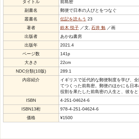
タイトル
前島密
副書名
郵便で日本の人びとをつなぐ
叢書名
伝記を読もう
23
著者
鈴木 悦子
／文,
石井 勉
／画
出版者
あかね書房
出版年
2021.4
ページ数
141p
大きさ
22cm
NDC分類(10版)
289.1
内容紹介
イギリスで近代的な郵便制度を学び、全
てつくった前島密。郵便のほかにも日本
役割を果たした前島密の人生と、彼をと
ISBN
4-251-04624-6
ISBN13桁
978-4-251-04624-6
価格
¥1500