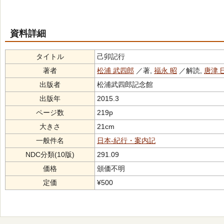
資料詳細
タイトル
己卯記行
著者
松浦 武四郎
／著,
福永 昭
／解読,
唐津 
出版者
松浦武四郎記念館
出版年
2015.3
ページ数
219p
大きさ
21cm
一般件名
日本-紀行・案内記
NDC分類(10版)
291.09
価格
頒価不明
定価
¥500