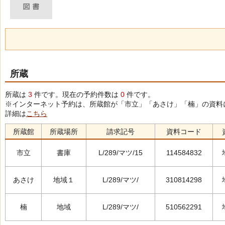
所蔵
所蔵は
3
件です。現在の予約件数は
0
件です。
※インターネット予約は、所蔵館が「市立」「あさけ」「楠」の資料
詳細は
こちら
所蔵館
所蔵場所
請求記号
資料コード
市立
書庫
L/289/マツ/15
114584832
あさけ
地域１
L/289/マツ/
310814298
楠
地域
L/289/マツ/
510562291