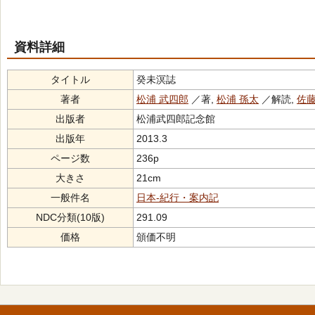
資料詳細
タイトル
癸未溟誌
著者
松浦 武四郎
／著,
松浦 孫太
／解読,
佐藤
出版者
松浦武四郎記念館
出版年
2013.3
ページ数
236p
大きさ
21cm
一般件名
日本-紀行・案内記
NDC分類(10版)
291.09
価格
頒価不明