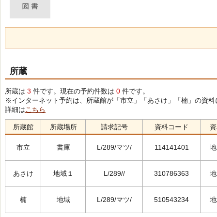
所蔵
所蔵は
3
件です。現在の予約件数は
0
件です。
※インターネット予約は、所蔵館が「市立」「あさけ」「楠」の資料
詳細は
こちら
所蔵館
所蔵場所
請求記号
資料コード
資
市立
書庫
L/289/マツ/
114141401
地
あさけ
地域１
L/289//
310786363
地
楠
地域
L/289/マツ/
510543234
地