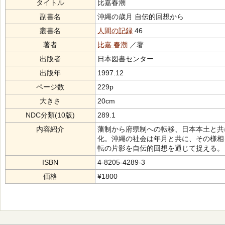
タイトル
比嘉春潮
副書名
沖縄の歳月 自伝的回想から
叢書名
人間の記録
46
著者
比嘉 春潮
／著
出版者
日本図書センター
出版年
1997.12
ページ数
229p
大きさ
20cm
NDC分類(10版)
289.1
内容紹介
藩制から府県制への転移、日本本土と共
化。沖縄の社会は年月と共に、その様相
転の片影を自伝的回想を通じて捉える。
ISBN
4-8205-4289-3
価格
¥1800