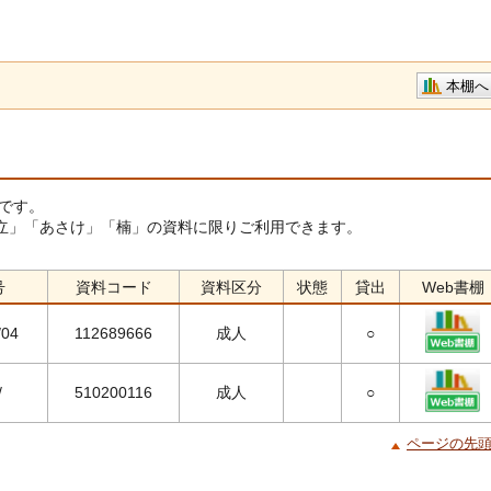
本棚へ
です。
立」「あさけ」「楠」の資料に限りご利用できます。
号
資料コード
資料区分
状態
貸出
Web書棚
/04
112689666
成人
○
/
510200116
成人
○
ページの先