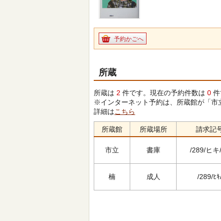
予約かごへ
所蔵
所蔵は
2
件です。現在の予約件数は
0
件
※インターネット予約は、所蔵館が「市
詳細は
こちら
所蔵館
所蔵場所
請求記
市立
書庫
/289/ヒキ
楠
成人
/289/ﾋｷ