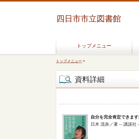
四日市市立図書館
トップメニュー
トップメニュー
>
資料詳細
自分を完全肯定できます
日木 流奈／著 -- 講談社 -- 2