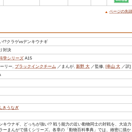
ページの先
い!?クラゲvsデンキウナギ
ビリ対決
科学シリーズ
A15
ーリー,
ブラックインクチーム
／まんが,
新野 大
／監修,
[串山 大
／訳
A
んきうなぎ
デンキウナギ、どっちが強い!? 戦う能力の近い動物同士の対戦を、大迫力
ラーまんがで描くシリーズ。各章の「動物百科事典」では、緻密に描か