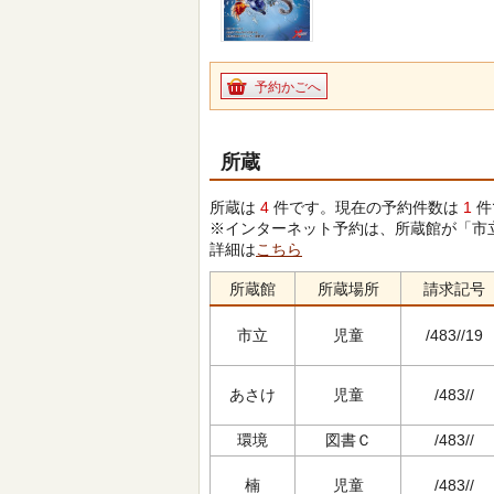
予約かごへ
所蔵
所蔵は
4
件です。現在の予約件数は
1
件
※インターネット予約は、所蔵館が「市
詳細は
こちら
所蔵館
所蔵場所
請求記号
市立
児童
/483//19
あさけ
児童
/483//
環境
図書Ｃ
/483//
楠
児童
/483//