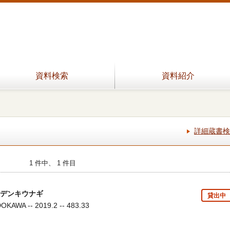
資料検索
資料紹介
詳細蔵書検
1 件中、 1 件目
sデンキウナギ
貸出中
WA -- 2019.2 -- 483.33