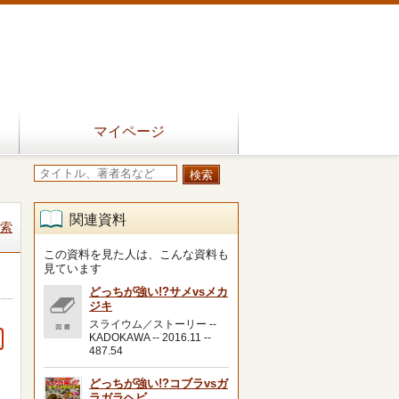
マイページ
関連資料
索
この資料を見た人は、こんな資料も
見ています
どっちが強い!?サメvsメカ
ジキ
スライウム／ストーリー --
KADOKAWA -- 2016.11 --
487.54
どっちが強い!?コブラvsガ
ラガラヘビ