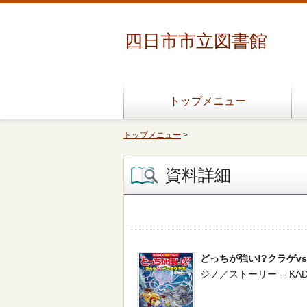
四日市市立図書館
トップメニュー
トップメニュー
>
資料詳細
どっちが強い!?クラゲv
ジノ／ストーリー -- KADOKA