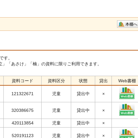
本棚へ
です。
立」「あさけ」「楠」の資料に限りご利用できます。
資料コード
資料区分
状態
貸出
Web書棚
121322671
児童
貸出中
×
320386675
児童
貸出中
×
420113854
児童
貸出中
×
520191123
児童
貸出中
×