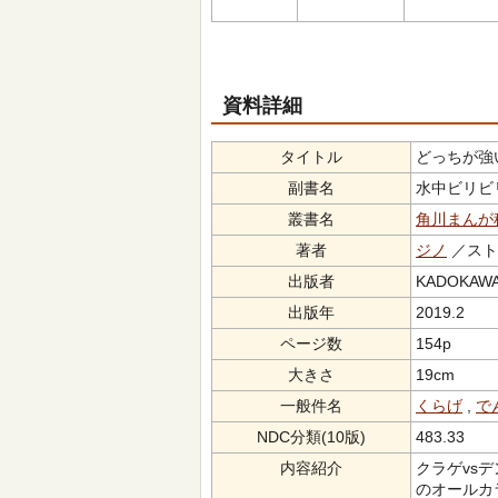
資料詳細
タイトル
どっちが強
副書名
水中ビリ
叢書名
角川まんが
著者
ジノ
／スト
出版者
KADOKAW
出版年
2019.2
ページ数
154p
大きさ
19cm
一般件名
くらげ
,
で
NDC分類(10版)
483.33
内容紹介
クラゲvs
のオールカ