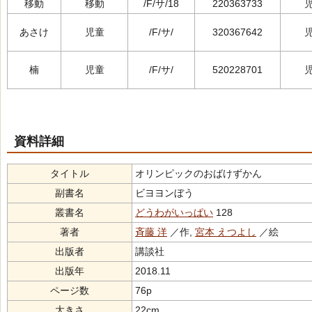
移動
移動
/F/サ/18
220363733
あさけ
児童
/F/サ/
320367642
楠
児童
/F/サ/
520228701
資料詳細
タイトル
オリンピックのおばけずかん
副書名
ビヨヨンぼう
叢書名
どうわがいっぱい
128
著者
斉藤 洋
／作,
宮本 えつよし
／絵
出版者
講談社
出版年
2018.11
ページ数
76p
大きさ
22cm