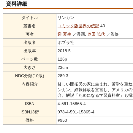
資料詳細
タイトル
リンカン
叢書名
コミック版世界の伝記
40
著者
迎 夏生
／漫画,
奥田 暁代
／監修
出版者
ポプラ社
出版年
2018.5
ページ数
126p
大きさ
23cm
NDC分類(10版)
289.3
内容紹介
貧しい開拓民の家に生まれ、苦労を重ね
ンカン。奴隷解放を宣言し、アメリカの
介。解説「ためになる学習資料室」も掲
ISBN
4-591-15865-4
ISBN13桁
978-4-591-15865-4
価格
¥950