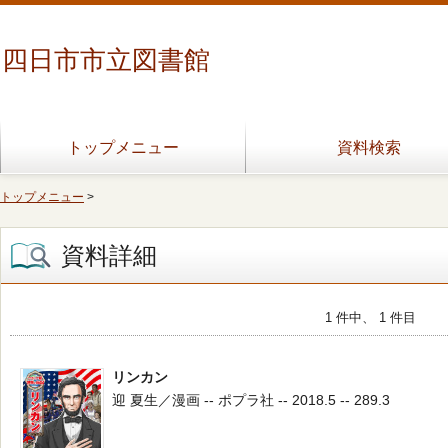
四日市市立図書館
トップメニュー
資料検索
トップメニュー
>
資料詳細
1 件中、 1 件目
リンカン
迎 夏生／漫画 -- ポプラ社 -- 2018.5 -- 289.3