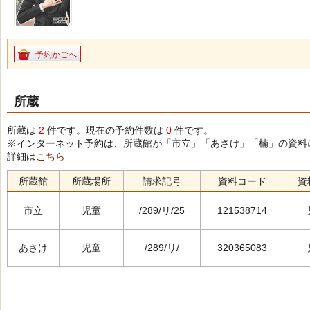
予約かごへ
所蔵
所蔵は
2
件です。現在の予約件数は
0
件です。
※インターネット予約は、所蔵館が「市立」「あさけ」「楠」の資料
詳細は
こちら
所蔵館
所蔵場所
請求記号
資料コード
資
市立
児童
/289/リ/25
121538714
あさけ
児童
/289/リ/
320365083