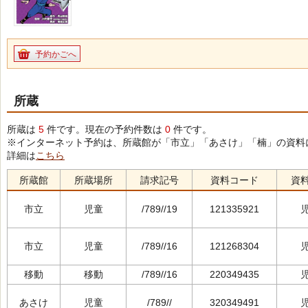
予約かごへ
所蔵
所蔵は
5
件です。現在の予約件数は
0
件です。
※インターネット予約は、所蔵館が「市立」「あさけ」「楠」の資料
詳細は
こちら
所蔵館
所蔵場所
請求記号
資料コード
資
市立
児童
/789//19
121335921
市立
児童
/789//16
121268304
移動
移動
/789//16
220349435
あさけ
児童
/789//
320349491