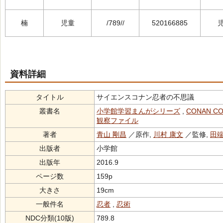
楠
児童
/789//
520166885
資料詳細
タイトル
サイエンスコナン忍者の不思議
叢書名
小学館学習まんがシリーズ
,
CONAN CO
観察ファイル
著者
青山 剛昌
／原作,
川村 康文
／監修,
田端
出版者
小学館
出版年
2016.9
ページ数
159p
大きさ
19cm
一般件名
忍者
,
忍術
NDC分類(10版)
789.8