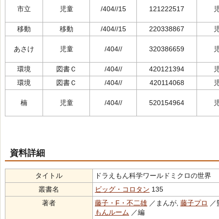
市立
児童
/404//15
121222517
移動
移動
/404//15
220338867
あさけ
児童
/404//
320386659
環境
図書Ｃ
/404//
420121394
環境
図書Ｃ
/404//
420114068
楠
児童
/404//
520154964
資料詳細
タイトル
ドラえもん科学ワールドミクロの世界
叢書名
ビッグ・コロタン
135
著者
藤子・F・不二雄
／まんが,
藤子プロ
／
もんルーム
／編