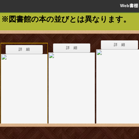
Web書
※図書館の本の並びとは異なります。
詳 細
詳 細
詳 細