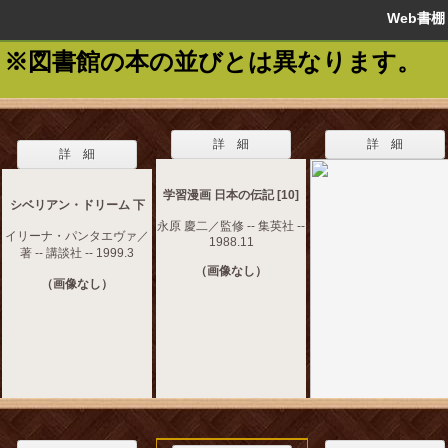
Web書
※図書館の本の並びとは異なります。
詳 細
詳 細
詳 細
学習漫画 日本の伝記 [10]
シベリアン・ドリーム 下
永原 慶二／監修 -- 集英社 --
イリーナ・パンタエヴァ／
1988.11
著 -- 講談社 -- 1999.3
（画像なし）
（画像なし）