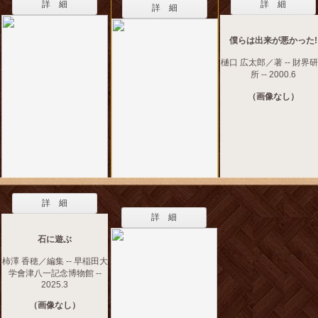
詳 細
詳 細
詳 細
僕らは出来が悪かった!
樋口 広太郎／著 -- 財界
所 -- 2000.6
（画像なし）
詳 細
詳 細
石に遊ぶ
柿澤 香穂／編集 -- 早稲田大
学會津八一記念博物館 --
2025.3
（画像なし）