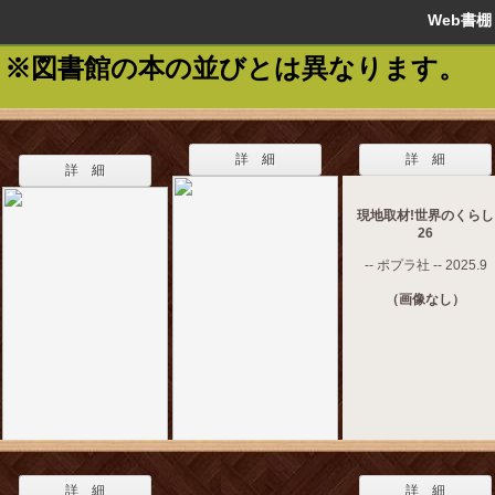
Web書
※図書館の本の並びとは異なります。
詳 細
詳 細
詳 細
現地取材!世界のくらし
26
-- ポプラ社 -- 2025.9
（画像なし）
詳 細
詳 細