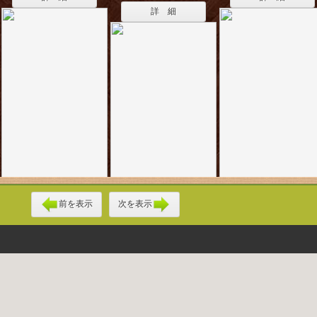
詳 細
前を表示
次を表示