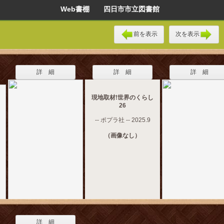
Web書棚 四日市市立図書館
前を表示
次を表示
詳 細
詳 細
詳 細
現地取材!世界のくらし
26
-- ポプラ社 -- 2025.9
（画像なし）
詳 細