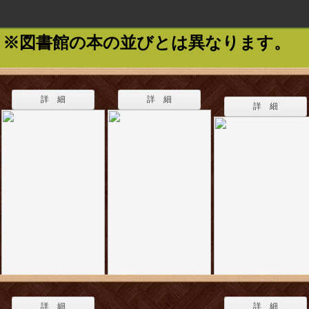
※図書館の本の並びとは異なります。
詳 細
詳 細
詳 細
詳 細
詳 細