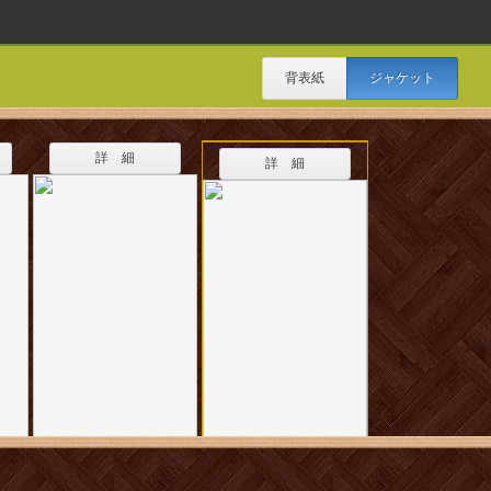
背表紙
ジャケット
詳 細
詳 細