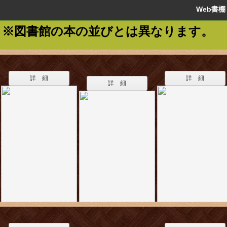
Web書
※図書館の本の並びとは異なります。
詳 細
詳 細
詳 細