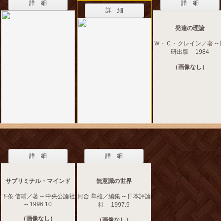
詳 細
詳 細
詳 細
発達の理論
Ｗ・Ｃ・クレイン／著 --
研出版 -- 1984
（画像なし）
詳 細
詳 細
サブリミナル・マインド
無意識の世界
下条 信輔／著 -- 中央公論社
河合 隼雄／編集 -- 日本評論
-- 1996.10
社 -- 1997.9
（画像なし）
（画像なし）