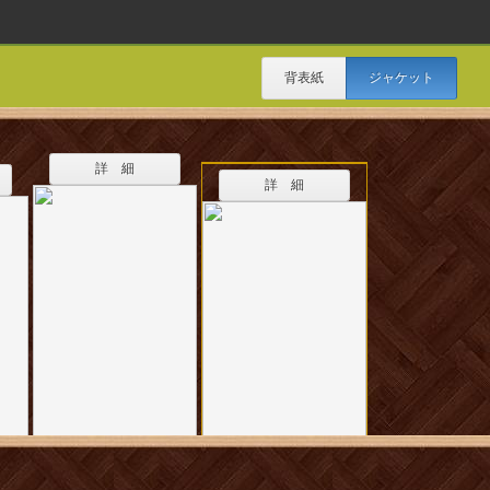
背表紙
ジャケット
詳 細
詳 細