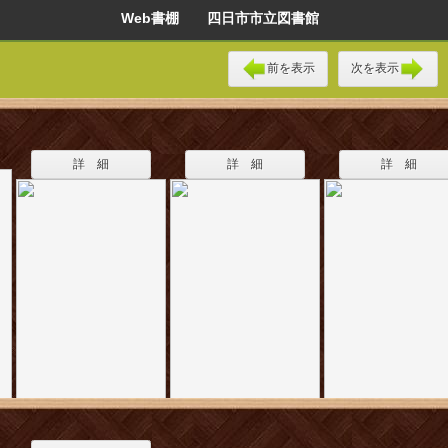
Web書棚 四日市市立図書館
前を表示
次を表示
詳 細
詳 細
詳 細