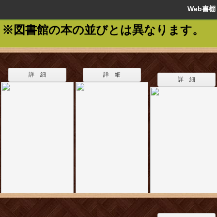
Web書
※図書館の本の並びとは異なります。
詳 細
詳 細
詳 細